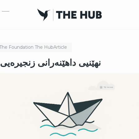
بازبدە بۆ ناوەڕۆکی سەرەکی
The Foundation
The Hub
Article
نهێنیی داهێنەرانی زنجیرەیی