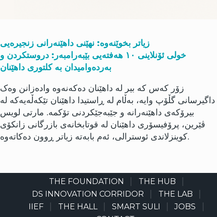
زیاتر بخوێنەوە: نهێنی داهێنەرانی زنجیرەیی
خولی ئۆنلاینی ١٠ هەفتەیی بێبەرامبەر: دروستکردن و
بەردەوامیدان بە کلتوری داهێنان
زۆر کەس کە بیر لە داهێنان دەکەنەوە وادەزانن وەک
داگیرسانی گڵۆپ وایە، بەڵام لە ڕاستیدا داهێنان تێکەڵەیەکە لە
بیرۆکەی داهێنەرانە و جێبەجێکردنی تۆکمە. مارتی لویس
ڤێرین، پرۆفیسۆری داهێنان لە قوتابخانەی بازرگانی زانکۆی
کوینزلاندی ئوسترالی، ئەم بابەتە زیاتر ڕوون دەکاتەوە.
THE FOUNDATION
THE HUB
Main
navigation
DS INNOVATION CORRIDOR
THE LAB
IIEF
THE HALL
SMART SULI
JOBS