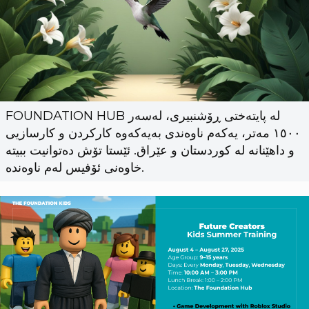
FOUNDATION HUB لە پایتەختی ڕۆشنبیری، لەسەر
١٥٠٠ مەتر، یەکەم ناوەندی بەیەکەوە کارکردن و کارسازیی
و داهێنانە لە کوردستان و عێراق. ئێستا تۆش دەتوانیت ببیتە
خاوەنی ئۆفیس لەم ناوەندە.