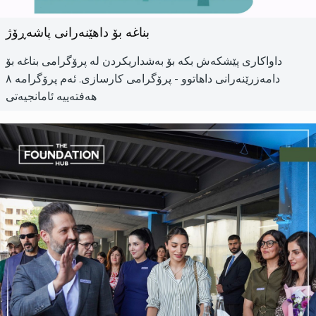
بناغە بۆ داهێنەرانی پاشەڕۆژ
داواکاری پێشکەش بکە بۆ بەشداریکردن لە پرۆگرامی بناغە بۆ
دامەزرێنەرانی داهاتوو - پرۆگرامی کارسازی. ئەم پرۆگرامە ٨
هەفتەییە ئامانجیەتی