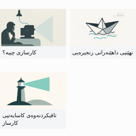
نهێنیی داهێنەرانی زنجیرەیی
کارسازی چییە؟
تاقیکردنەوەی کاسایەتیی
کارساز