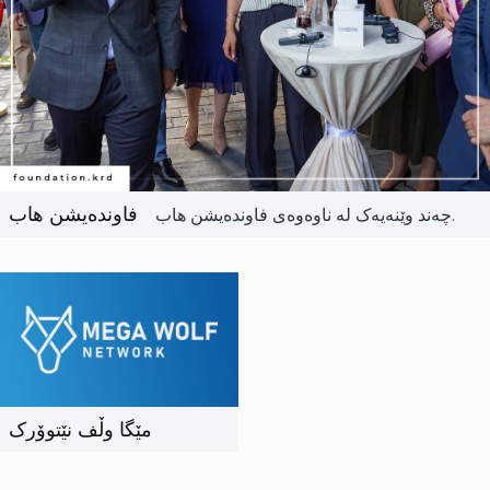
فاوندەیشن هاب
چەند وێنەیەک لە ناوەوەی فاوندەیشن هاب.
مێگا وڵف نێتوۆرک