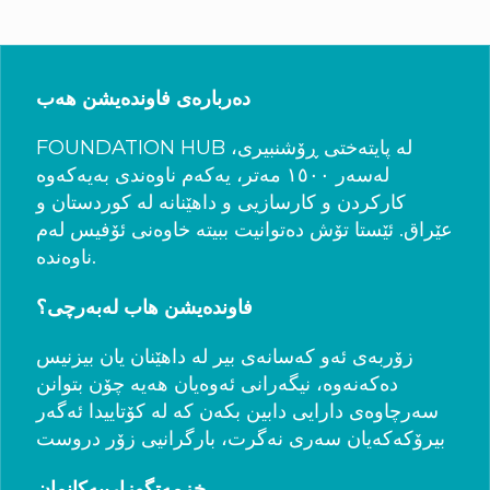
دەربارەی فاوندەیشن هەب
FOUNDATION HUB لە پایتەختی ڕۆشنبیری،
لەسەر ١٥٠٠ مەتر، یەکەم ناوەندی بەیەکەوە
کارکردن و کارسازیی و داهێنانە لە کوردستان و
عێراق. ئێستا تۆش دەتوانیت ببیتە خاوەنی ئۆفیس لەم
ناوەندە.
فاوندەیشن هاب لەبەرچی؟
زۆربەی ئەو کەسانەی بیر لە داهێنان یان بیزنیس
دەکەنەوە، نیگەرانی ئەوەیان هەیە چۆن بتوانن
سەرچاوەی دارایی دابین بکەن کە لە کۆتاییدا ئەگەر
بیرۆکەکەیان سەری نەگرت، بارگرانیی زۆر دروست
خزمەتگوزارییەکانمان