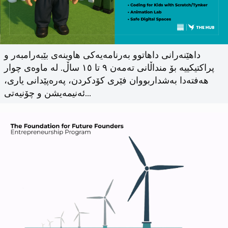
داهێنەرانی داهاتوو بەرنامەیەکی هاوینەی بێبەرامبەر و
پراکتیکییە بۆ منداڵانی تەمەن ٩ تا ١٥ ساڵ. لە ماوەی چوار
هەفتەدا بەشداربووان فێری کۆدکردن، پەرەپێدانی یاری،
ئەنیمەیشن و چۆنیەتی…