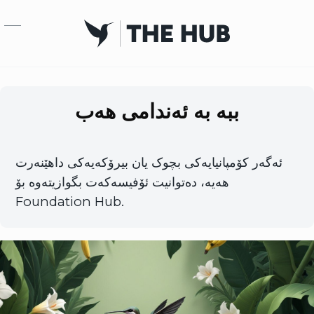
بازبدە بۆ ناوەڕۆکی سەرەکی
ببە بە ئەندامی هەب
ئەگەر کۆمپانیایەکی بچوک یان بیرۆکەیەکی داهێنەرت
هەیە، دەتوانیت ئۆفیسەکەت بگوازیتەوە بۆ
Foundation Hub.