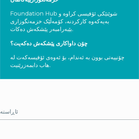
Foundation Hub شوێنێکی ئۆفیسی کراوە و
بەیەکەوە کارکردنە، کۆمەڵێک خزمەتگوزاری
بێبەرامبەر پێشکەش دەکات.
چۆن داواکاری پێشکەش دەکەیت؟
چۆنییەتی بوون بە ئەندام، بۆ ئەوەی ئۆفیسەکەت لە
هاب دابمەزرێنیت.