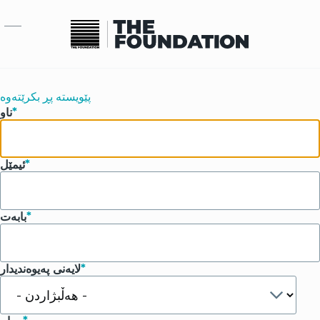
بازبدە بۆ ناوەڕۆکی سەرەکی
پێویستە پڕ بکرێتەوە
ناو
ئیمێل
بابەت
لایەنی پەیوەندیدار