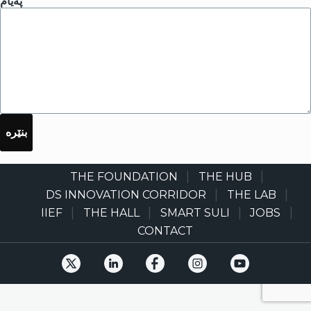
پەیام
THE FOUNDATION
THE HUB
Main
navigation
DS INNOVATION CORRIDOR
THE LAB
IIEF
THE HALL
SMART SULI
JOBS
CONTACT